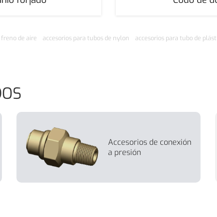
 freno de aire
accesorios para tubos de nylon
accesorios para tubo de plást
DOS
Accesorios de conexión
a presión