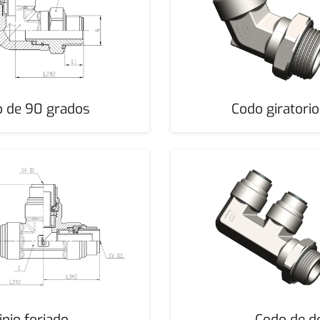
do de 90 grados
Codo giratorio
nio forjado
Codo de do