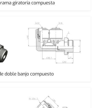
 rama giratoria compuesta
de doble banjo compuesto